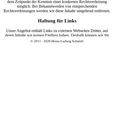
dem Zeitpunkt der Kenntnis einer konkreten Rechtsverletzung
möglich. Bei Bekanntwerden von entsprechenden
Rechtsverletzungen werden wir diese Inhalte umgehend entfernen.
Haftung für Links
Unser Angebot enthält Links zu externen Webseiten Dritter, auf
deren Inhalte wir keinen Einfluss haben. Deshalb können wir für
diese fremden Inhalte auch keine Gewähr übernehmen. Für die
© 2011 - 2026 Heinz-Ludwig Schmidt
Inhalte der verlinkten Seiten ist stets der jeweilige Anbieter oder
Betreiber der Seiten verantwortlich. Die verlinkten Seiten wurden
zum Zeitpunkt der Verlinkung auf mögliche Rechtsverstöße
überprüft. Rechtswidrige Inhalte waren zum Zeitpunkt der
Verlinkung nicht erkennbar. Eine permanente inhaltliche Kontrolle
der verlinkten Seiten ist jedoch ohne konkrete Anhaltspunkte einer
Rechtsverletzung nicht zumutbar. Bei Bekanntwerden von
Rechtsverletzungen werden wir derartige Links umgehend
entfernen.
Urheberrecht
Die durch die Seitenbetreiber erstellten Inhalte und Werke auf diesen
Seiten unterliegen dem deutschen Urheberrecht. Die
Vervielfältigung, Bearbeitung, Verbreitung und jede Art der