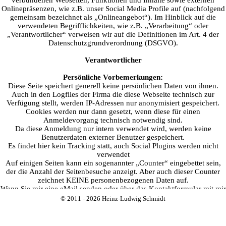
verbundenen Webseiten, Funktionen und Inhalte sowie externen
Onlinepräsenzen, wie z.B. unser Social Media Profile auf (nachfolgend
gemeinsam bezeichnet als „Onlineangebot“). Im Hinblick auf die
verwendeten Begrifflichkeiten, wie z.B. „Verarbeitung“ oder
„Verantwortlicher“ verweisen wir auf die Definitionen im Art. 4 der
Datenschutzgrundverordnung (DSGVO).
Verantwortlicher
Persönliche Vorbemerkungen:
Diese Seite speichert generell keine persönlichen Daten von ihnen.
Auch in den Logfiles der Firma die diese Webseite technisch zur
Verfügung stellt, werden IP-Adressen nur anonymisiert gespeichert.
Cookies werden nur dann gesetzt, wenn diese für einen
Anmeldevorgang technisch notwendig sind.
Da diese Anmeldung nur intern verwendet wird, werden keine
Benutzerdaten externer Benutzer gespeichert.
Es findet hier kein Tracking statt, auch Social Plugins werden nicht
verwendet
Auf einigen Seiten kann ein sogenannter „Counter“ eingebettet sein,
der die Anzahl der Seitenbesuche anzeigt. Aber auch dieser Counter
zeichnet KEINE personenbezogenen Daten auf.
Wenn Sie mir eine eMail senden oder über das Kontaktformular mit mir
in Verbindung treten, werden diese Daten für die Antworten verwendet,
© 2011 - 2026 Heinz-Ludwig Schmidt
Ihre Daten werden generell nicht an Dritte weitergegeben.
Jetzt geht es weiter mit dem offiziellen juristischen Teil:
Arten der verarbeiteten Daten: